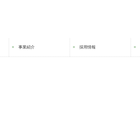
事業紹介
採用情報
LPガス事業
ソリューション事業
リフォーム事業
電力事業