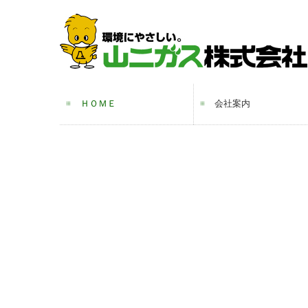
ＨＯＭＥ
会社案内
ご挨拶・会社概要
沿革
許認可・資格
事業所案内