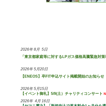
2026
年 8
月 5
日
「東京都家庭等に対するLPガス価格高騰緊急対策事
2026
年 5
月20
日
【ENEOS
】卒FIT申込サイト掲載開始のお知らせ
2026
年 5
月15
日
【
イベント御礼
】5/9(土
）チャリティコンサート
2026
年 4月 16日
【ヤマニ電力】「新規申込で基本料金1ヶ月分を還