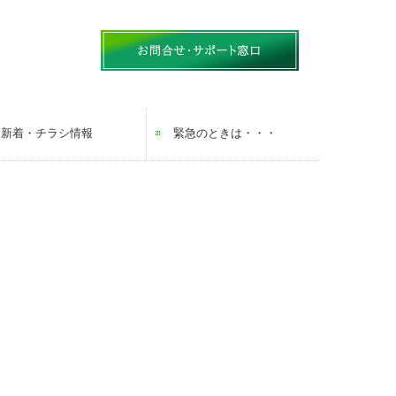
新着・チラシ情報
緊急のときは・・・
ヤマニチラシ
ガス機器 取扱商品一覧
生活お役立ち情報 LINE配信中！
補助金チラシ