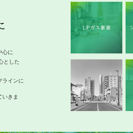
中心に
心とした
。
フラインに
ていきま