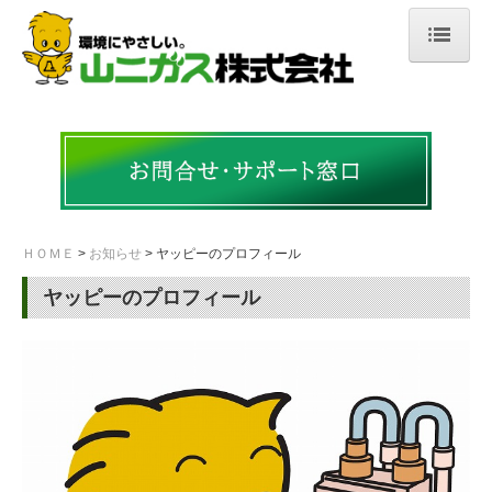
ＨＯＭＥ
会社案内
ご挨拶・会社概要
沿革
ＨＯＭＥ
お知らせ
ヤッピーのプロフィール
許認可・資格
ヤッピーのプロフィール
事業所案内
事業紹介
LPガス事業
ソリューション事業