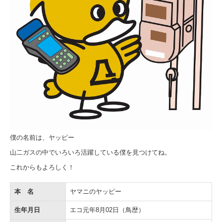
リフォーム事業
電力事業
採用情報
新着・チラシ情報
ヤマニチラシ
ガス機器 取扱商品一覧
僕の名前は、ヤッピー
生活お役立ち情報 LINE配信中！
山二ガスの中でいろいろ活躍している僕を見つけてね。
補助金チラシ
これからもよろしく！
緊急のときは・・・
本 名
ヤマニのヤッピー
生年月日
エコ元年8月02日（鳥歴）