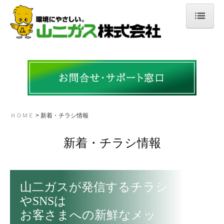
ＨＯＭＥ
会社案内
ご挨拶・会社概要
沿革
ＨＯＭＥ
新着・チラシ情報
許認可・資格
新着・チラシ情報
事業所案内
事業紹介
山二ガスが発信するチラシ
LPガス事業
やSNSは

お客さまへの新鮮なメッ
ソリューション事業