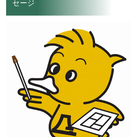
セージ
リフォーム事業
電力事業
採用情報
新着・チラシ情報
ヤマニチラシ
ガス機器 取扱商品一覧
生活お役立ち情報 LINE配信中！
補助金チラシ
緊急のときは・・・