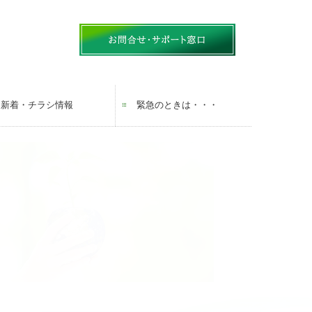
新着・チラシ情報
緊急のときは・・・
ヤマニチラシ
ガス機器 取扱商品一覧
生活お役立ち情報 LINE配信中！
補助金チラシ