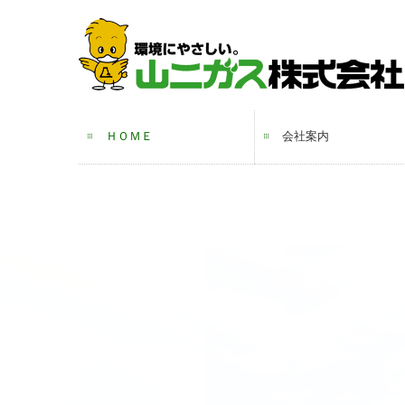
ＨＯＭＥ
会社案内
ご挨拶・会社概要
沿革
許認可・資格
事業所案内