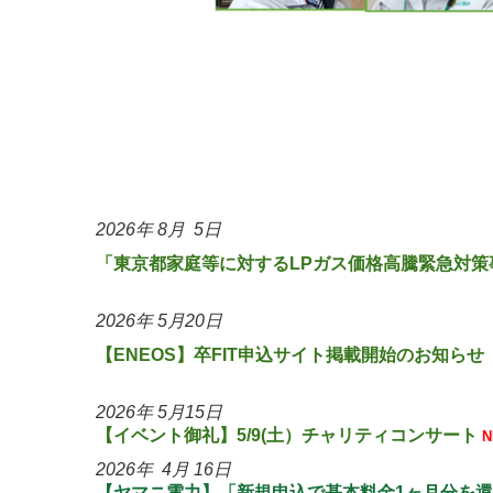
2026
年 8
月 5
日
「東京都家庭等に対するLPガス価格高騰緊急対策事
2026
年 5
月20
日
【ENEOS
】卒FIT申込サイト掲載開始のお知らせ
2026
年 5
月15
日
【
イベント御礼
】5/9(土
）チャリティコンサート
2026
年 4月 16日
【ヤマニ電力】「新規申込で基本料金1ヶ月分を還