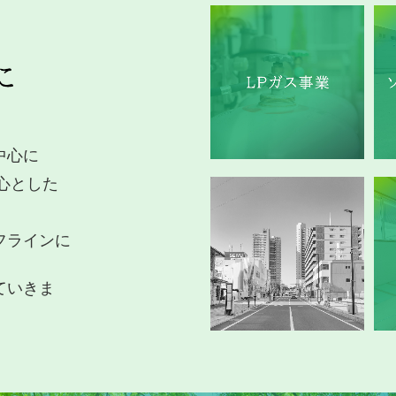
中心に
心とした
。
フラインに
ていきま