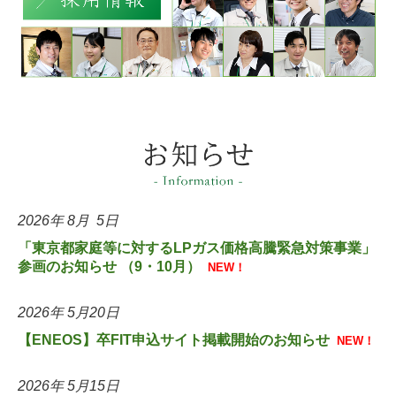
2026
年 8
月 5
日
「東京都家庭等に対するLPガス価格高騰緊急対策事業」
参画のお知らせ （9・10
月）
NEW！
2026
年 5
月20
日
【ENEOS
】卒FIT申込サイト掲載開始のお知らせ
NEW！
2026
年 5
月15
日