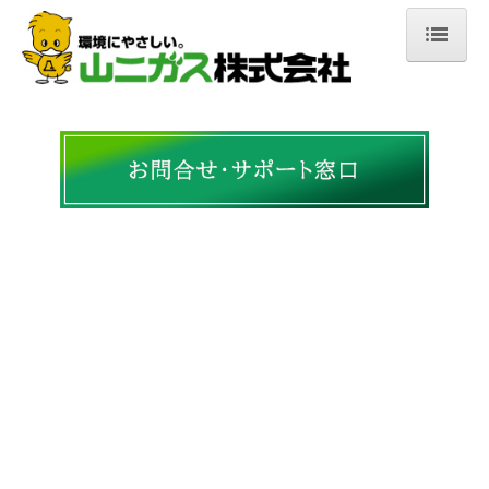
ＨＯＭＥ
会社案内
ご挨拶・会社概要
沿革
許認可・資格
事業所案内
事業紹介
LPガス事業
ソリューション事業