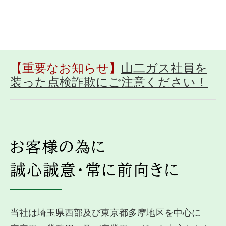
リフォーム事業
電力事業
採用情報
【重要なお知らせ】
山二ガス社員を
装った点検詐欺にご注意ください！
新着・チラシ情報
ヤマニチラシ
ガス機器 取扱商品一覧
生活お役立ち情報 LINE配信中！
補助金チラシ
緊急のときは・・・
当社は埼玉県西部及び東京都多摩地区を中心に