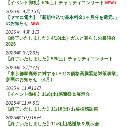
【
イベント御礼
】5/9(土
）チャリティコンサート
NEW！
2026
年 4月 16日
【ヤマニ電力】「新規申込で基本料金1ヶ月分を還元♪」
のお知らせ
NEW！
2026
年 4
月 1
日
【終了いたしました】4/18(土
）ガスと暮らしの相談会
2026
2026
年 3
月26
日
【終了いたしました】5/9(土
）チャリティコンサート
2026
年 2
月17
日
「東京都家庭等に対するLPガス価格高騰緊急対策事業」
参画のお知らせ
（4月）
2025
年 11
月13
日
【イベント御礼】
11/8(土)感謝祭＆展示会
2025
年 11
月 6
日
【
終了いたしました
】11/16(日) お客様感謝祭
2025
年 10
月16
日
【終了いたしました】11/8(土)感謝祭＆展示会