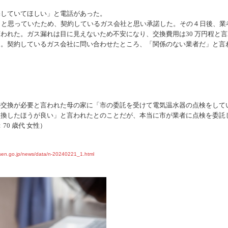
宅していてほしい」と電話があった。
うと思っていたため、契約しているガス会社と思
い承諾した。その４日後、業
言われた。ガス漏れは目に見えないため不安になり、
交換費用は30 万円程
た。契約しているガス会社に問い合わせたところ、「関係
のない業者だ」と言
の交換が必要と言われた母の家に「市の委託を受けて電気温水器の点検をして
交換したほうが良い」と言われたとのことだが、本当に市が業者に点検を委託
：70 歳代 女性）
sen.go.jp/news/data/n-20240221_1.html