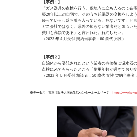
【事例１】
「ガス器具の点検を行う。敷地内に立ち入るので在
築20
年以上の自宅で、そのうち給湯器の交換をしよ
経ってい
るし落ち葉も入っている、危ないです」と
ガス会社で
はなく、県外の知らない業者だと気づい
費用も高額で
ある」と言われた。解約したい。
（2023 年４月受付 契約当事者：80 歳代 男性）
【事例２】
自治体から委託されたという業者の点検後に温水器
点検に来てもらったところ「耐用年数が過ぎており
（2023 年５月受付 相談者：50 歳代 女性 契約当事者
※データ元 独立行政法人国民生活センターホームページ
https://www.koku