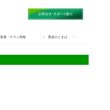
新着・チラシ情報
緊急のときは・・・
ヤマニチラシ
ガス機器 取扱商品一覧
生活お役立ち情報 LINE配信中！
補助金チラシ