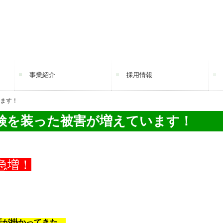
事業紹介
採用情報
ます！
LPガス事業
ソリューション事業
リフォーム事業
電力事業
検を装った被害が増えています！
急増！
！
話が掛かってきた