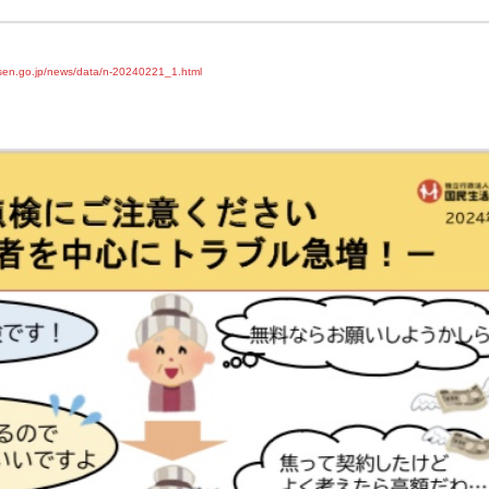
sen.go.jp/news/data/n-20240221_1.html