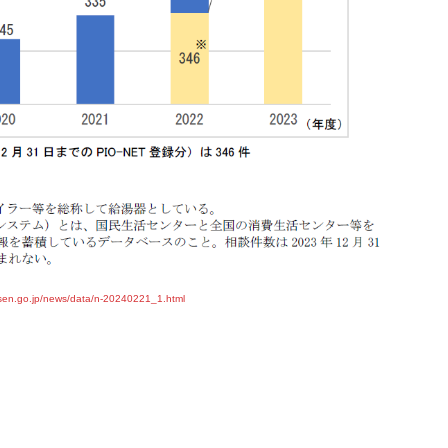
sen.go.jp/news/data/n-20240221_1.html