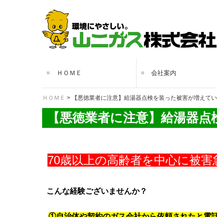
ＨＯＭＥ
会社案内
ＨＯＭＥ
【悪徳業者に注意】給湯器点検を装った被害が増えてい
ご挨拶・会社概要
沿革
許認可・資格
事業所案内
【悪徳業者に注意】給湯器点
70歳以上の高齢者を中心に被害
こんな経験ございませんか？
①自治体や契約のガス会社から依頼されたと電