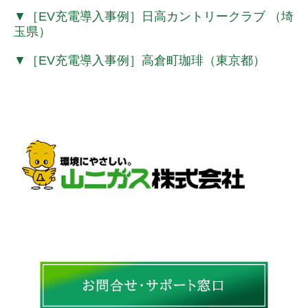
▼［EV充電導入事例］
日高カントリークラブ （埼
リフォーム事業
玉県）
電力事業
▼［EV充電導入事例］
高倉町珈琲（東京都）
採用情報
新着・チラシ情報
ヤマニチラシ
ガス機器 取扱商品一覧
生活お役立ち情報 LINE配信中！
補助金チラシ
緊急のときは・・・