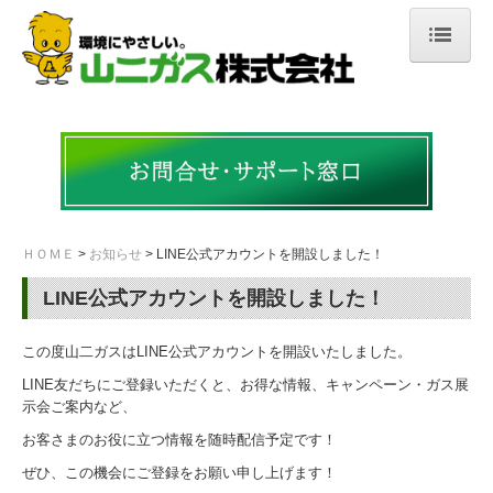
ＨＯＭＥ
会社案内
ご挨拶・会社概要
沿革
ＨＯＭＥ
お知らせ
LINE公式アカウントを開設しました！
許認可・資格
LINE公式アカウントを開設しました！
事業所案内
この度山二ガスはLINE公式アカウントを開設いたしました。
事業紹介
LINE友だちにご登録いただくと、お得な情報、キャンペーン・ガス展
示会ご案内など、
LPガス事業
お客さまのお役に立つ情報を随時配信予定です！
ぜひ、この機会にご登録をお願い申し上げます！
ソリューション事業