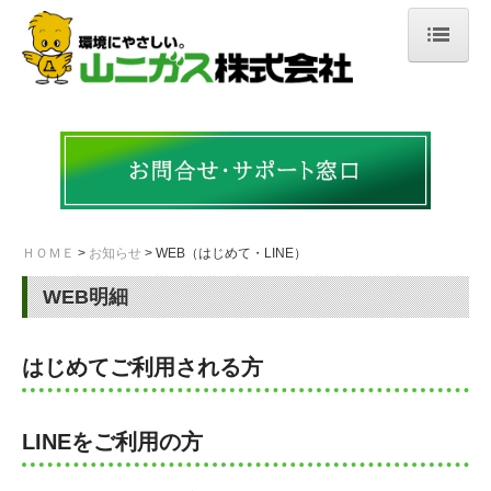
ＨＯＭＥ
会社案内
ご挨拶・会社概要
沿革
ＨＯＭＥ
お知らせ
WEB（はじめて・LINE）
許認可・資格
WEB明細
事業所案内
はじめてご利用される方
事業紹介
LPガス事業
LINEをご利用の方
ソリューション事業