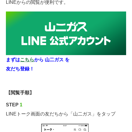
LINEからの閲覧が便利です。
リフォーム事業
電力事業
採用情報
新着・チラシ情報
まずは
こちら
から 山二ガス を
ヤマニチラシ
友だち登録！
ガス機器 取扱商品一覧
生活お役立ち情報 LINE配信中！
【閲覧手順】
補助金チラシ
STEP
1
緊急のときは・・・
LINEトーク画面の友だちから「山二ガス」をタップ